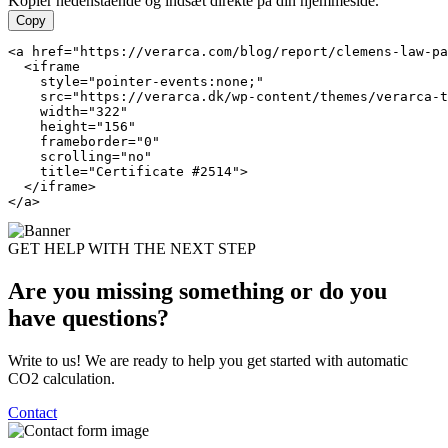
Kopier nedenstående og indsæt direkte på din hjemmeside.
Copy
<a href="https://verarca.com/blog/report/clemens-law-pa
  <iframe

    style="pointer-events:none;"

    src="https://verarca.dk/wp-content/themes/verarca-t
    width="322"

    height="156"

    frameborder="0"

    scrolling="no"

    title="Certificate #2514">

  </iframe>

</a>
GET HELP WITH THE NEXT STEP
Are you missing something or do you
have
questions?
Write to us! We are ready to help you get started with automatic
CO2 calculation.
Contact