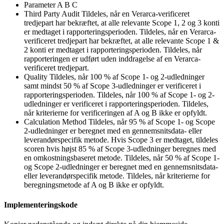
Parameter
A
B
C
Third Party Audit
Tildeles, når en Verarca-verificeret
tredjepart har bekræftet, at alle relevante Scope 1, 2 og 3 konti
er medtaget i rapporteringsperioden.
Tildeles, når en Verarca-
verificeret tredjepart har bekræftet, at alle relevante Scope 1 &
2 konti er medtaget i rapporteringsperioden.
Tildeles, når
rapporteringen er udført uden inddragelse af en Verarca-
verificeret tredjepart.
Quality
Tildeles, når 100 % af Scope 1- og 2-udledninger
samt mindst 50 % af Scope 3-udledninger er verificeret i
rapporteringsperioden.
Tildeles, når 100 % af Scope 1- og 2-
udledninger er verificeret i rapporteringsperioden.
Tildeles,
når kriterierne for verificeringen af A og B ikke er opfyldt.
Calculation Method
Tildeles, når 95 % af Scope 1- og Scope
2-udledninger er beregnet med en gennemsnitsdata- eller
leverandørspecifik metode. Hvis Scope 3 er medtaget, tildeles
scoren hvis højst 85 % af Scope 3-udledninger beregnes med
en omkostningsbaseret metode.
Tildeles, når 50 % af Scope 1-
og Scope 2-udledninger er beregnet med en gennemsnitsdata-
eller leverandørspecifik metode.
Tildeles, når kriterierne for
beregningsmetode af A og B ikke er opfyldt.
Implementeringskode