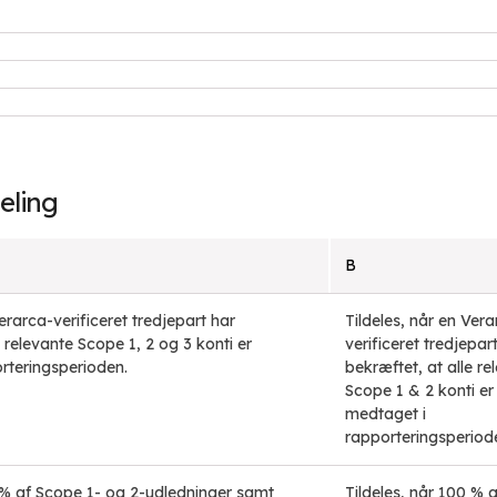
eling
B
Verarca-verificeret tredjepart har
Tildeles, når en Vera
e relevante Scope 1, 2 og 3 konti er
verificeret tredjepar
rteringsperioden.
bekræftet, at alle re
Scope 1 & 2 konti er
medtaget i
rapporteringsperiod
0 % af Scope 1- og 2-udledninger samt
Tildeles, når 100 % 