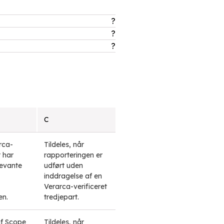
?
?
?
C
rca-
Tildeles, når
t har
rapporteringen er
levante
udført uden
inddragelse af en
Verarca-verificeret
en.
tredjepart.
af Scope
Tildeles, når