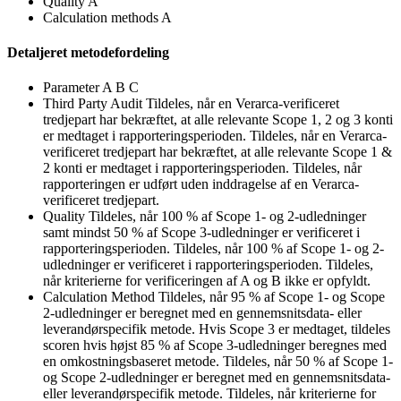
Quality
A
Calculation methods
A
Detaljeret metodefordeling
Parameter
A
B
C
Third Party Audit
Tildeles, når en Verarca-verificeret
tredjepart har bekræftet, at alle relevante Scope 1, 2 og 3 konti
er medtaget i rapporteringsperioden.
Tildeles, når en Verarca-
verificeret tredjepart har bekræftet, at alle relevante Scope 1 &
2 konti er medtaget i rapporteringsperioden.
Tildeles, når
rapporteringen er udført uden inddragelse af en Verarca-
verificeret tredjepart.
Quality
Tildeles, når 100 % af Scope 1- og 2-udledninger
samt mindst 50 % af Scope 3-udledninger er verificeret i
rapporteringsperioden.
Tildeles, når 100 % af Scope 1- og 2-
udledninger er verificeret i rapporteringsperioden.
Tildeles,
når kriterierne for verificeringen af A og B ikke er opfyldt.
Calculation Method
Tildeles, når 95 % af Scope 1- og Scope
2-udledninger er beregnet med en gennemsnitsdata- eller
leverandørspecifik metode. Hvis Scope 3 er medtaget, tildeles
scoren hvis højst 85 % af Scope 3-udledninger beregnes med
en omkostningsbaseret metode.
Tildeles, når 50 % af Scope 1-
og Scope 2-udledninger er beregnet med en gennemsnitsdata-
eller leverandørspecifik metode.
Tildeles, når kriterierne for