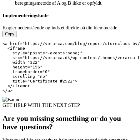
beregningsmetode af A og B ikke er opfyldt.
Implementeringskode
Kopier nedenstående og indsæt direkte på din hjemmeside.
Copy
<a href="https://verarca.com/blog/report/storeclaus-bv/
  <iframe

    style="pointer-events:none;"

    src="https://verarca.dk/wp-content/themes/verarca-t
    width="322"

    height="156"

    frameborder="0"

    scrolling="no"

    title="Certificate #2522">

  </iframe>

</a>
GET HELP WITH THE NEXT STEP
Are you missing something or do you
have
questions?