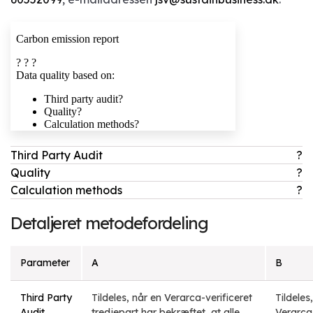
Third Party Audit
?
Quality
?
Calculation methods
?
Detaljeret metodefordeling
Parameter
A
B
Third Party
Tildeles, når en Verarca-verificeret
Tildeles
Audit
tredjepart har bekræftet, at alle
Verarca-