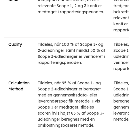
relevante Scope 1, 2 og 3 konti er
tredjepa
medtaget i rapporteringsperioden.
bekræfte
relevan
konti er
rapport
Quality
Tildeles, når 100 % af Scope 1- og
Tildeles
2-udledninger samt mindst 50 % af
Scope 1
Scope 3-udledninger er verificeret i
udledni
rapporteringsperioden.
verificer
rapport
Calculation
Tildeles, når 95 % af Scope 1- og
Tildeles
Method
Scope 2-udledninger er beregnet
Scope 1
med en gennemsnitsdata- eller
udledni
leverandørspecifik metode. Hvis
beregne
Scope 3 er medtaget, tildeles
gennems
scoren hvis højst 85 % af Scope 3-
leveran
udledninger beregnes med en
metode
omkostningsbaseret metode.